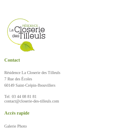
Accompagnement spécialisé
Restauration
Nous contacter
Intervenants extérieurs et partenariats
Animations et sorties
Horaires et accès
Les services
La galerie photos
Démarches d'admission
Les aides financières
FAQ
Contact
Résidence La Closerie des Tilleuls
7 Rue des Écoles
60149 Saint-Crépin-Ibouvillers
Tel. 03 44 08 81 81
contact@closerie-des-tilleuls.com
Accès rapide
Galerie Photo