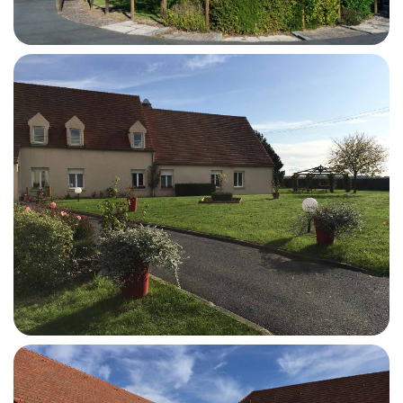
Votre email
Votre numéro de
téléphone
Prénom du proche
Nom du proche concerné
concerné
Age du proche concerné
Code postal du proche
concerné
Calculer quatre moins zéro
? (en chiffres)