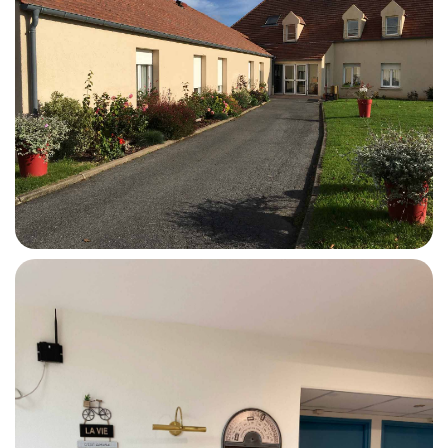
J’autorise l’utilisation des données
personnelles, conformément à notre
politique de confidentialité
Conformément aux dispositions de l’article L.
223-2 du Code de la Consommation, vous
pouvez vous inscrire sur la liste d’opposition
au démarchage téléphonique « Bloctel »
https://www.bloctel.gouv.fr/