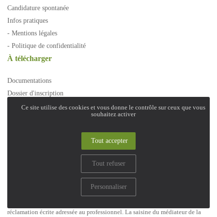
Candidature spontanée
Infos pratiques
- Mentions légales
- Politique de confidentialité
À télécharger
Documentations
Dossier d'inscription
Charte des droits et libertés de la
Ce site utilise des cookies et vous donne le contrôle sur ceux que vous
souhaitez activer
personne accueillie
Charte des droits et libertés de la
Tout accepter
personne âgée dépendante
Tout refuser
« En cas de litige entre le professionnel et le consommateur, ceux-ci
s’efforceront de trouver une solution amiable. À défaut d’accord amiable, le
Personnaliser
consommateur a la possibilité de saisir gratuitement le médiateur de la
consommation dont relève le professionnel, à savoir l’Association des
Médiateurs Européens (AME CONSO), dans un délai d’un an à compter de la
réclamation écrite adressée au professionnel. La saisine du médiateur de la