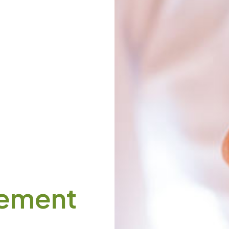
Votre numéro de téléphone
Nom du proche concerné
ement
Code postal du proche concerné