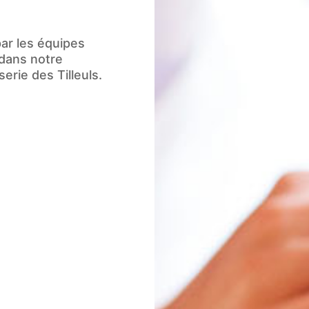
en chiffres)
r les équipes
 dans notre
erie des Tilleuls.
tion des données personnelles, conformément à notre
polit
sitions de l’article L. 223-2 du Code de la Consommat
opposition au démarchage téléphonique « Bloctel »
https:/