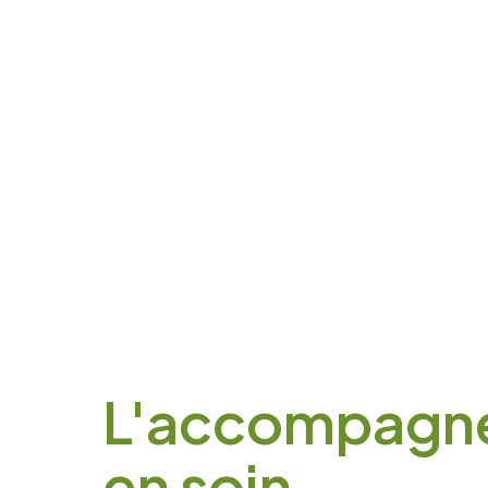
Votre email
Prénom du proche concerné
L'accompagn
Age du proche concerné
en soin