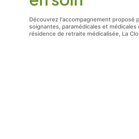
Calculer deux plus quatre ? (
Découvrez l'accompagnement proposé pa
soignantes, paramédicales et médicales
résidence de retraite médicalisée, La Clos
J’autorise l’utilisa
Conformément aux dispo
inscrire sur la liste d’