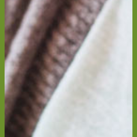
J’autorise l’utilisation des données
personnelles, conformément à notre
politique de confidentialité
Conformément aux dispositions de l’article L.
223-2 du Code de la Consommation, vous
pouvez vous inscrire sur la liste d’opposition
au démarchage téléphonique « Bloctel »
https://www.bloctel.gouv.fr/