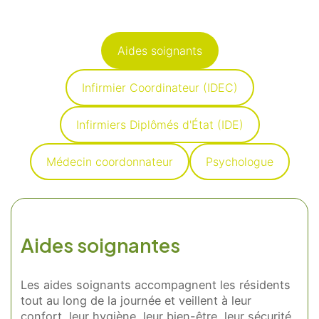
Aides soignants
Infirmier Coordinateur (IDEC)
Infirmiers Diplômés d'État (IDE)
Médecin coordonnateur
Psychologue
Présentation
Démarche qualité
Les équipes soignantes
Démarche Éco responsable
Aides soignantes
Activités thérapeutiques
Nos valeurs
Accompagnement spécialisé
Restauration
Nous contacter
Intervenants extérieurs et partenariats
Les aides soignants accompagnent les résidents
Animations et sorties
Horaires et accès
tout au long de la journée et veillent à leur
Les services
La galerie photos
confort, leur hygiène, leur bien-être, leur sécurité