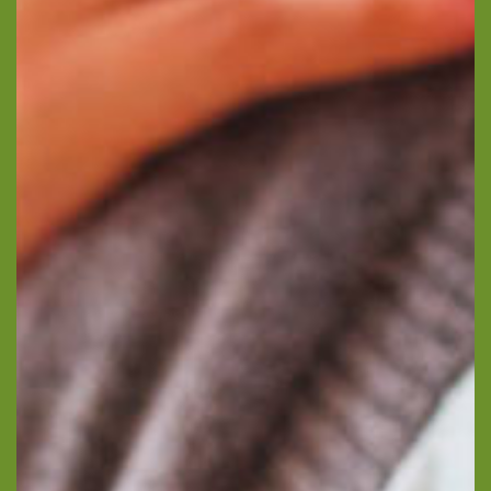
Votre email
Votre numéro de
téléphone
Prénom du proche
Nom du proche concerné
concerné
Age du proche concerné
Code postal du proche
concerné
Calculer un plus huit ? (en
chiffres)