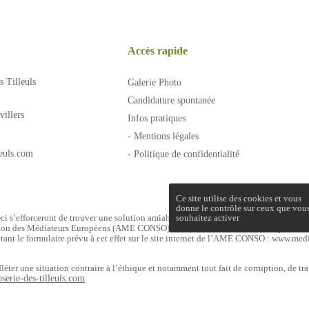
Accès rapide
s Tilleuls
Galerie Photo
Candidature spontanée
illers
Infos pratiques
- Mentions légales
leuls.com
- Politique de confidentialité
Ce site utilise des cookies et vous
donne le contrôle sur ceux que vou
souhaitez activer
-ci s’efforceront de trouver une solution amiable. À défaut d’accord amiable, le con
tion des Médiateurs Européens (AME CONSO), dans un délai d’un an à compter de la 
étant le formulaire prévu à cet effet sur le site internet de l’AME CONSO : www.m
léter une situation contraire à l’éthique et notamment tout fait de corruption, de tr
serie-des-tilleuls.com
Conception brandflow.