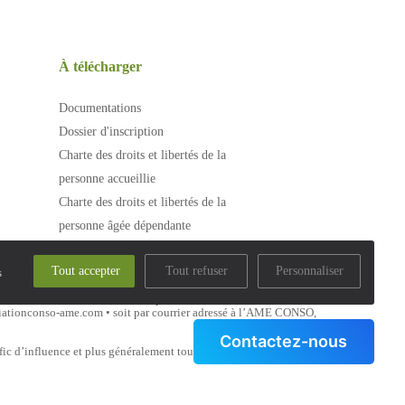
À télécharger
Documentations
Dossier d'inscription
Charte des droits et libertés de la
personne accueillie
Charte des droits et libertés de la
personne âgée dépendante
Tout accepter
Tout refuser
Personnaliser
s
sommateur a la possibilité de saisir gratuitement le médiateur de
réclamation écrite adressée au professionnel. La saisine du
ediationconso-ame.com • soit par courrier adressé à l’AME CONSO,
Contactez-nous
afic d’influence et plus généralement toute violation d’une Loi ou