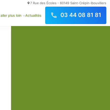
7 Rue des Écoles - 60149 Saint-Crépin-Ibouvillers
03 44 08 81 81
aller plus loin
Actualités