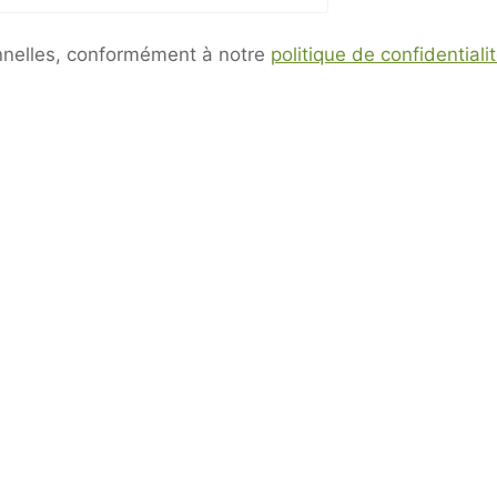
sitions de l’article L. 223-2 du Code de la Consommat
opposition au démarchage téléphonique « Bloctel »
https:/
sonnelles, conformément à notre
politique de confidentiali