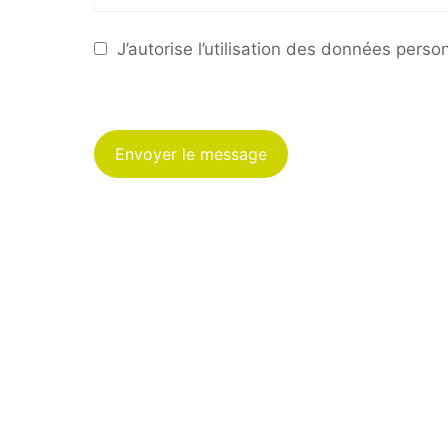
Conformément aux dispo
inscrire sur la liste d’
J’autorise l’utilisation des données per
Envoyer le message