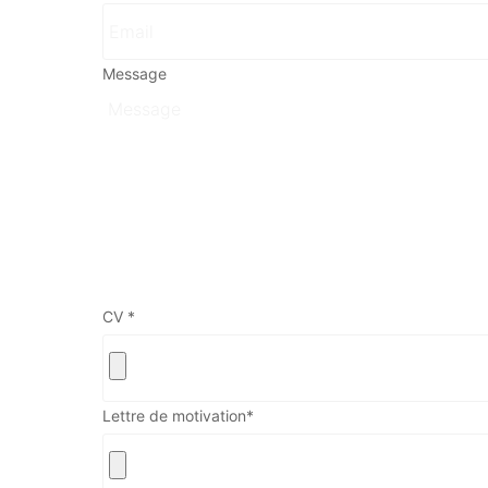
Message
Prénom du proche concerné
Age du proche concerné
Calculer neuf moins un ? (en 
CV
*
J’autorise l’utilisa
Lettre de motivation
*